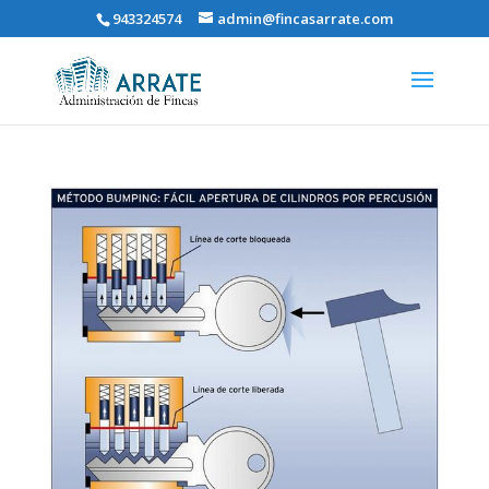
943324574
admin@fincasarrate.com